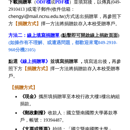
下載捐贈單
（
ODF檔
或
PDF檔
）並填寫後，以傳真(049-
2910413
或電子郵件(
收件信箱：
)
chengyi
@mail.ncnu.edu.tw
)方式送出捐贈單，再
參照下
方
【捐贈方式】
擇一方法將捐贈款存入本校受贈專戶。
方法二：
線上填寫捐贈單
(點擊即可開啟線上捐款頁面)
(如操作有不理解、或遭遇問題，都歡迎來電049-2910-
960分機2105)
點選
《線上捐贈單》
並填寫捐贈單
，
填寫
送出後
，
再參
照下方
【捐贈方式】
擇一方法
將捐贈款存入本校受贈專
戶。
【捐贈方式】
《現金》
攜所填捐贈單至本校行政大樓1樓出納組
捐款。
《郵政劃撥》
收款人：國立暨南國際大學募款專
戶，帳號：19394487。
《支票或匯票》
抬頭：「國立暨南國際大學」，