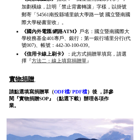
加劃橫線，註明「禁止背書轉讓」字樣，以掛號
郵寄「54561南投縣埔里鎮大學路一號 國立暨南國
際大學秘書室收」。
《國內外電匯/網路ATM》
戶名：國立暨南國際大
學校務基金401專戶、銀行：第一銀行埔里分行(代
號007)、帳號：442-30-100-039。
《信用卡線上刷卡》
：此方式捐贈單填寫，請選
擇『
方法二：線上填寫捐贈單
』
實物捐贈
請點選填寫捐贈單（
ODF檔
/
PDF檔
）後 ，詳參
閱『
實物捐贈SOP
』（點選下載）辦理各項作
業。