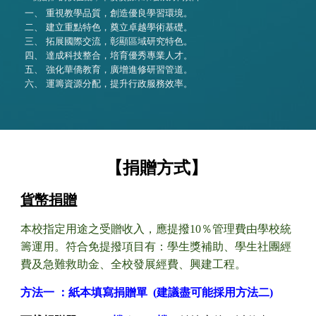
一、 重視教學品質，創造優良學習環境。
二、 建立重點特色，奠立卓越學術基礎。
三、 拓展國際交流，彰顯區域研究特色。
四、 達成科技整合，培育優秀專業人才。
五、 強化華僑教育，廣增進修研習管道。
六、 運籌資源分配，提升行政服務效率。
【捐贈方式】
貨幣捐贈
本校指定用途之受贈收入，應提撥10％管理費由學校統
籌運用。符合
免提撥項目有
：學生獎補助、學生社團經
費及急難救助金、全校發展經費、興建工程。
方法一 ：紙本填寫捐贈單 (建議盡可能採用方法二)