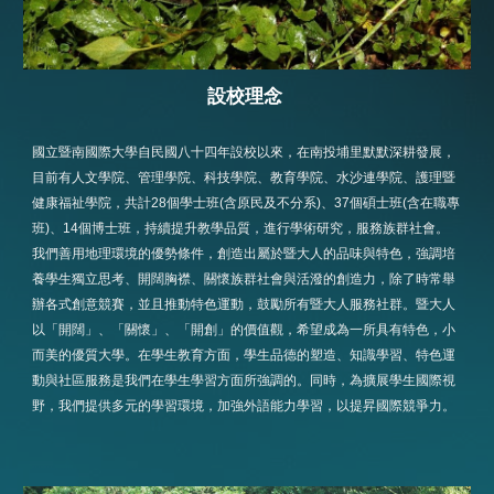
設校理念
國立暨南國際大學自民國八十四年設校以來，在南投埔里默默深耕發展，
目前有人文學院、管理學院、科技學院、教育學院、水沙連學院、護理暨
健康福祉學院，共計28個學士班(含原民及不分系)、37個碩士班(含在職專
班)、14個博士班，持續提升教學品質，進行學術研究，服務族群社會。
我們善用地理環境的優勢條件，創造出屬於暨大人的品味與特色，強調培
養學生獨立思考、開闊胸襟、關懷族群社會與活潑的創造力，除了時常舉
辦各式創意競賽，並且推動特色運動，鼓勵所有暨大人服務社群。暨大人
以「開闊」、「關懷」、「開創」的價值觀，希望成為一所具有特色，小
而美的優質大學。在學生教育方面，學生品德的塑造、知識學習、特色運
動與社區服務是我們在學生學習方面所強調的。同時，為擴展學生國際視
野，我們提供多元的學習環境，加強外語能力學習，以提昇國際競爭力。